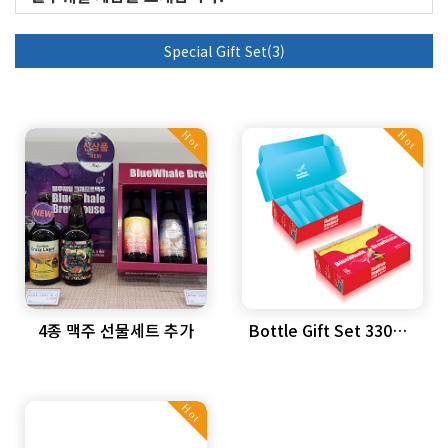
Special Gift Set(3)
Hot
Hot
4종 맥주 선물세트 추가
Bottle Gift Set 330mL
X 4 or 5…
Hot