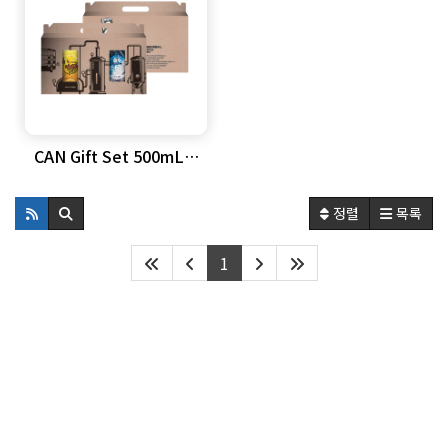
CAN Gift Set 500mL X
4 or 5ea …
정렬
목록
1