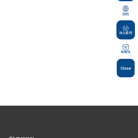
SNS
N스토어
N예약
Close