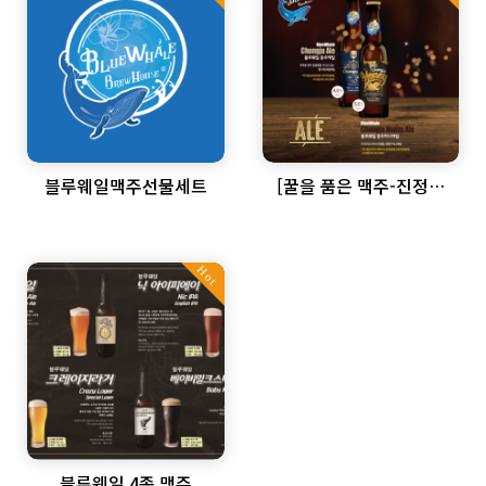
블루웨일맥주선물세트
[꿀을 품은 맥주-진정한
꿀맥~]블루웨일 허니에일
Hot
블루웨일 4종 맥주