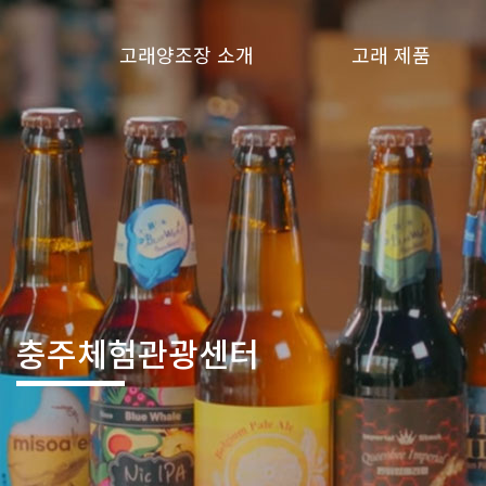
고래양조장 소개
고래 제품
충주체험관광센터